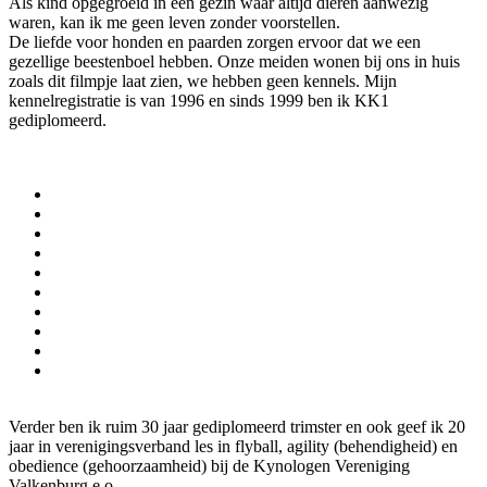
Als kind opgegroeid in een gezin waar altijd dieren aanwezig
waren, kan ik me geen leven zonder voorstellen.
De liefde voor honden en paarden zorgen ervoor dat we een
gezellige beestenboel hebben. Onze meiden wonen bij ons in huis
zoals dit filmpje laat zien, we hebben geen kennels. Mijn
kennelregistratie is van 1996 en sinds 1999 ben ik KK1
gediplomeerd.
Verder ben ik ruim 30 jaar gediplomeerd trimster en ook geef ik 20
jaar in verenigingsverband les in flyball, agility (behendigheid) en
obedience (gehoorzaamheid) bij de Kynologen Vereniging
Valkenburg e.o.