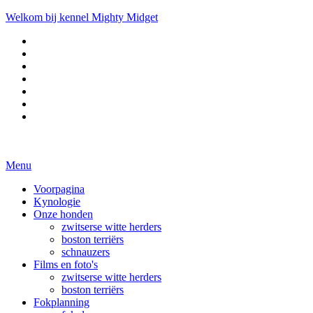
Welkom bij kennel Mighty Midget
Menu
Voorpagina
Kynologie
Onze honden
zwitserse witte herders
boston terriërs
schnauzers
Films en foto's
zwitserse witte herders
boston terriërs
Fokplanning